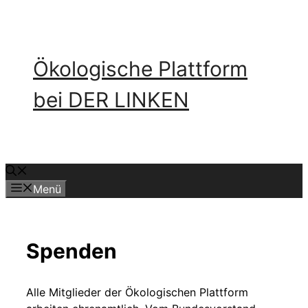
Zum
Inhalt
springen
Ökologische Plattform
bei DER LINKEN
Menü
Spenden
Alle Mitglieder der Ökologischen Plattform