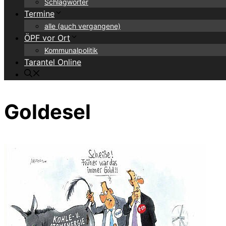
Schlagwörter
Termine
alle (auch vergangene)
ÖPF vor Ort
Kommunalpolitik
Tarantel Online
Goldesel