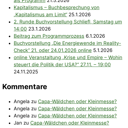
als Programm
21.5.2026
Kapitalismus – Buchbesprechung von
„Kapitalismus am Limit“
25.1.2026
2. Runde Buchvorstellung Schliefl, Samstag um
14:00
23.1.2026
Beitrag zum Programmprozess
6.1.2026
Buchvorstellung „Die Energiewende im Reality-
Check“ 21. oder 24.01.2026 online
5.1.2026
online Veranstaltung „Krise und Empire – Wohin
steuert die Politik der USA?“ 27.11. – 19:00
24.11.2025
Kommentare
Angela
zu
Capa-Wäldchen oder Kleinmesse?
Angela
zu
Capa-Wäldchen oder Kleinmesse?
Angela
zu
Capa-Wäldchen oder Kleinmesse?
Jan
zu
Capa-Wäldchen oder Kleinmesse?