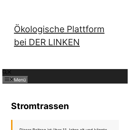
Zum
Inhalt
springen
Ökologische Plattform
bei DER LINKEN
Menü
Stromtrassen
Dieser Beitrag ist über 11 Jahre alt und könnte