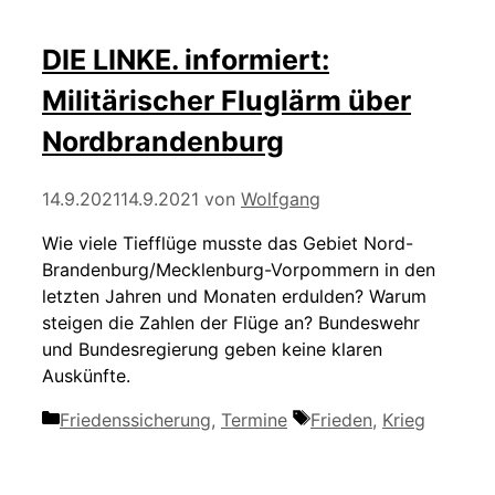
DIE LINKE. informiert:
Militärischer Fluglärm über
Nordbrandenburg
14.9.2021
14.9.2021
von
Wolfgang
Wie viele Tiefflüge musste das Gebiet Nord-
Brandenburg/Mecklenburg-Vorpommern in den
letzten Jahren und Monaten erdulden? Warum
steigen die Zahlen der Flüge an? Bundeswehr
und Bundesregierung geben keine klaren
Auskünfte.
Kategorien
Schlagwörter
Friedenssicherung
,
Termine
Frieden
,
Krieg