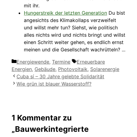
mit ihr.
Hungerstreik der letzten Generation
Du bist
angesichts des Klimakollaps verzweifelt
und willst mehr tun? Siehst, wie politisch
alles nichts wird und nichts bringt und willst
einen Schritt weiter gehen, es endlich ernst
meinen und die Gesellschaft wachrütteln? ...
Kategorien
Schlagwörter
Energiewende
,
Termine
Erneuerbare
Energien
,
Gebäude
,
Photovoltaik
,
Solarenergie
Cuba sí – 30 Jahre gelebte Solidarität
Wie grün ist blauer Wasserstoff?
1 Kommentar zu
„Bauwerkintegrierte