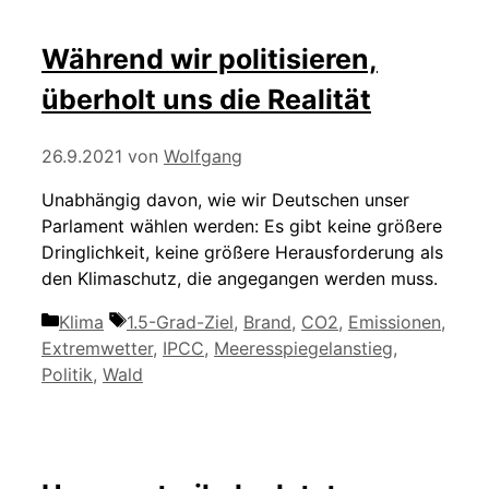
Während wir politisieren,
überholt uns die Realität
26.9.2021
von
Wolfgang
Unabhängig davon, wie wir Deutschen unser
Parlament wählen werden: Es gibt keine größere
Dringlichkeit, keine größere Herausforderung als
den Klimaschutz, die angegangen werden muss.
Kategorien
Schlagwörter
Klima
1.5-Grad-Ziel
,
Brand
,
CO2
,
Emissionen
,
Extremwetter
,
IPCC
,
Meeresspiegelanstieg
,
Politik
,
Wald