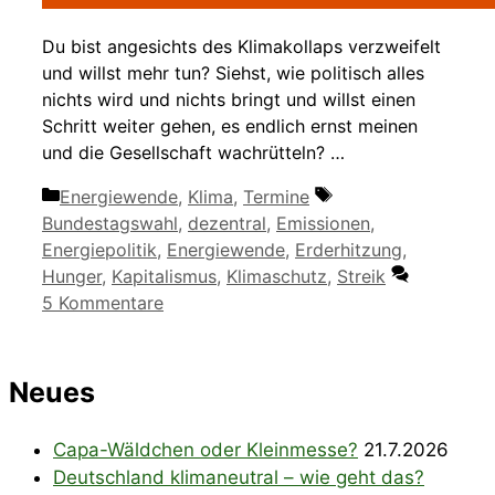
Du bist angesichts des Klimakollaps verzweifelt
und willst mehr tun? Siehst, wie politisch alles
nichts wird und nichts bringt und willst einen
Schritt weiter gehen, es endlich ernst meinen
und die Gesellschaft wachrütteln? …
Kategorien
Schlagwörter
Energiewende
,
Klima
,
Termine
Bundestagswahl
,
dezentral
,
Emissionen
,
Energiepolitik
,
Energiewende
,
Erderhitzung
,
Hunger
,
Kapitalismus
,
Klimaschutz
,
Streik
5 Kommentare
Neues
Capa-Wäldchen oder Kleinmesse?
21.7.2026
Deutschland klimaneutral – wie geht das?