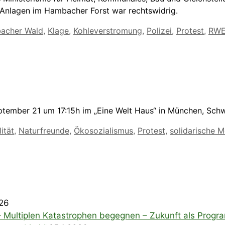
nlagen im Hambacher Forst war rechtswidrig.
acher Wald
,
Klage
,
Kohleverstromung
,
Polizei
,
Protest
,
RW
ember 21 um 17:15h im „Eine Welt Haus“ in München, Schwa
ität
,
Naturfreunde
,
Ökosozialismus
,
Protest
,
solidarische M
026
– Multiplen Katastrophen begegnen – Zukunft als Prog