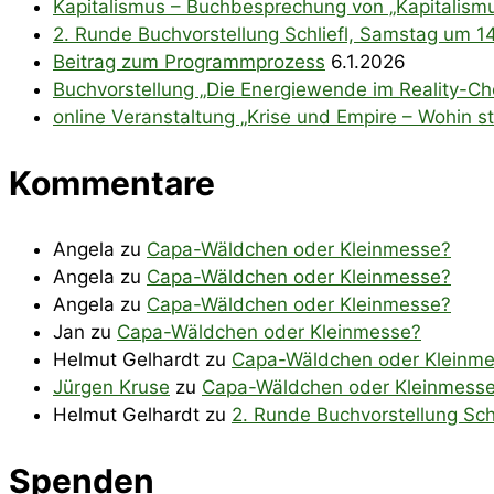
Kapitalismus – Buchbesprechung von „Kapitalismu
2. Runde Buchvorstellung Schliefl, Samstag um 1
Beitrag zum Programmprozess
6.1.2026
Buchvorstellung „Die Energiewende im Reality-Che
online Veranstaltung „Krise und Empire – Wohin ste
Kommentare
Angela
zu
Capa-Wäldchen oder Kleinmesse?
Angela
zu
Capa-Wäldchen oder Kleinmesse?
Angela
zu
Capa-Wäldchen oder Kleinmesse?
Jan
zu
Capa-Wäldchen oder Kleinmesse?
Helmut Gelhardt
zu
Capa-Wäldchen oder Kleinm
Jürgen Kruse
zu
Capa-Wäldchen oder Kleinmess
Helmut Gelhardt
zu
2. Runde Buchvorstellung Sch
Spenden