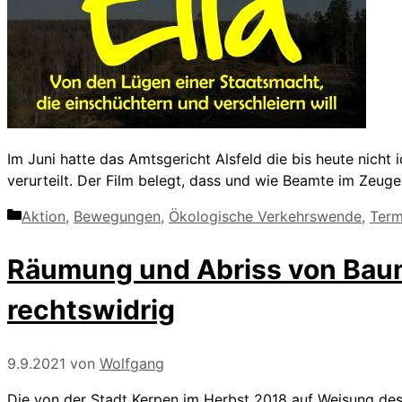
Im Juni hatte das Amtsgericht Alsfeld die bis heute nicht
verurteilt. Der Film belegt, dass und wie Beamte im Zeug
Kategorien
Aktion
,
Bewegungen
,
Ökologische Verkehrswende
,
Term
Räumung und Abriss von Baum
rechtswidrig
9.9.2021
von
Wolfgang
Die von der Stadt Kerpen im Herbst 2018 auf Weisung de