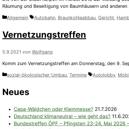
Räumung und Beseitigung von Baumhäusern und anderen A
Kategorien
Schlagwörter
Allgemein
Autobahn
,
Braunkohleabbau
,
Gericht
,
Hamb
Vernetzungstreffen
5.9.2021
von
Wolfgang
Komm zum Vernetzungstreffen am Donnerstag, den 9. Sept
Kategorien
Schlagwörter
sozial-ökologischer Umbau
,
Termine
Autolobby
,
Mobil
Neues
Capa-Wäldchen oder Kleinmesse?
21.7.2026
Deutschland klimaneutral – wie geht das?
11.6.2
Bundestreffen ÖPF – Pfingsten 23-24. Mai 2026 