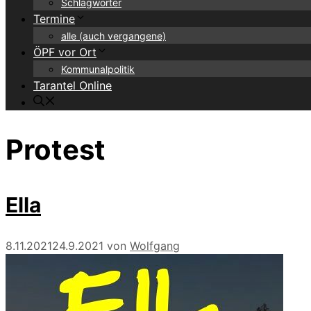
Schlagwörter
Termine
alle (auch vergangene)
ÖPF vor Ort
Kommunalpolitik
Tarantel Online
Protest
Ella
8.11.2021
24.9.2021
von
Wolfgang