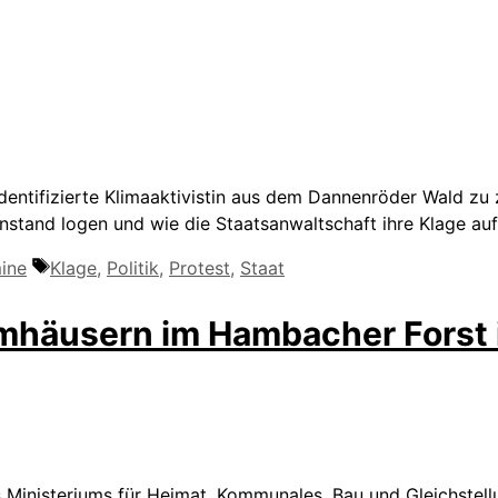
 identifizierte Klimaaktivistin aus dem Dannenröder Wald z
enstand logen und wie die Staatsanwaltschaft ihre Klage au
Schlagwörter
ine
Klage
,
Politik
,
Protest
,
Staat
häusern im Hambacher Forst 
s Ministeriums für Heimat, Kommunales, Bau und Gleichste