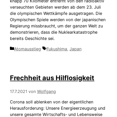
knapp 70 Kilometer entfernt von den radioaktiv
verseuchten Gebieten werden ab dem 23. Juli
die olympischen Wettkämpfe ausgetragen. Die
Olympischen Spiele werden von der japanischen
Regierung missbraucht, um der ganzen Welt zu
demonstrieren, dass die Nuklearkatastrophe
bereits Geschichte sei.
Kategorien
Schlagwörter
Atomausstieg
Fukushima
,
Japan
Frechheit aus Hilflosigkeit
17.7.2021
von
Wolfgang
Corona soll ablenken von der eigentlichen
Herausforderung: Unsere Energieerzeugung und
unsere gesamte Wirtschafts- und Lebensweise