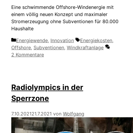
Eine schwimmende Offshore-Windenergie mit
einem völlig neuen Konzept und maximaler
Stromerzeugung ohne Subventionen für 80.000
Haushalte
Kategorien
Schlagwörter
Energiewende
,
Innovation
Energiekosten
,
Offshore
,
Subventionen
,
Windkraftanlage
2 Kommentare
Radiolympics in der
Sperrzone
7.10.2021
21.7.2021
von
Wolfgang