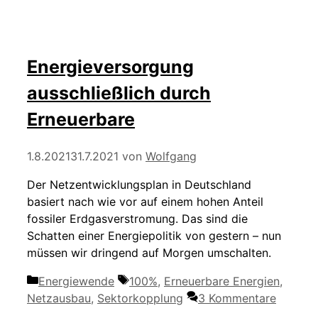
Energieversorgung
ausschließlich durch
Erneuerbare
1.8.2021
31.7.2021
von
Wolfgang
Der Netzentwicklungsplan in Deutschland
basiert nach wie vor auf einem hohen Anteil
fossiler Erdgasverstromung. Das sind die
Schatten einer Energiepolitik von gestern – nun
müssen wir dringend auf Morgen umschalten.
Kategorien
Schlagwörter
Energiewende
100%
,
Erneuerbare Energien
,
Netzausbau
,
Sektorkopplung
3 Kommentare