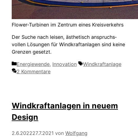
Flower-Turbinen im Zentrum eines Kreisverkehrs
Der Suche nach leisen, ästhetisch anspruchs­
vollen Lösun­gen für Wind­kraft­anlagen sind keine
Grenzen gesetzt.
Kategorien
Schlagwörter
Energiewende
,
Innovation
Windkraftanlage
2 Kommentare
Windkraftanlagen in neuem
Design
2.6.2022
27.7.2021
von
Wolfgang