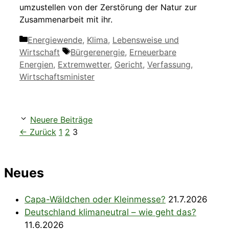
umzustellen von der Zerstörung der Natur zur
Zusammenarbeit mit ihr.
Kategorien
Energiewende
,
Klima
,
Lebensweise und
Schlagwörter
Wirtschaft
Bürgerenergie
,
Erneuerbare
Energien
,
Extremwetter
,
Gericht
,
Verfassung
,
Wirtschaftsminister
Neuere Beiträge
Seite
Seite
Seite
←
Zurück
1
2
3
Neues
Capa-Wäldchen oder Kleinmesse?
21.7.2026
Deutschland klimaneutral – wie geht das?
11.6.2026